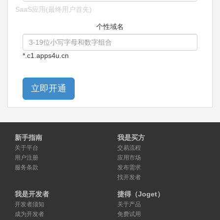
SaaS应用(最终用户首先)
个性域名
*.c1.apps4u.cn
立即开通
新手指南
我是买方
关于平台
交易流程
用户注册
应用市场
服务条款
发布需求
找开发者
我是开发者
捷得（Joget）
开发者须知
关于产品
成为开发者
免费试用