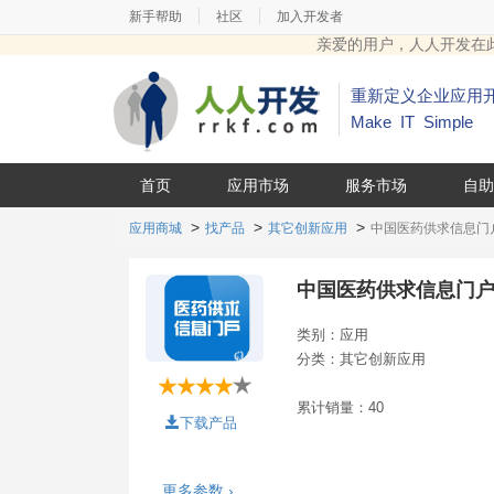
|
|
新手帮助
社区
加入开发者
亲爱的用户，人人开发在
重新定义企业应用
Make IT Simple
首页
应用市场
服务市场
自助
应用商城
找产品
其它创新应用
中国医药供求信息门
中国医药供求信息门
类别：
应用
分类：
其它创新应用
累计销量：
40
下载产品
更多参数 ›