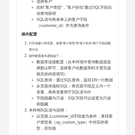
选择客户
此时“客户类型”，“客户折扣”通过SQL字段自
动查询获得
SQL语句将表单上的客户字段
（customer_id）作为查询条件
插件配置
打开创建订单页面，查看“客户类型”和“客户折扣”两个字段的配
置方法
插件配置基本逻辑如下：
数据库连接配置（从本环境中查询数据源选
择默认即可，选择客户化数据库时才需完成
相关的内容填写）
SQL查询：通过SQL查询，返回1列一行数据
从页面传值给SQL：将页面字段定义为一个
变量，再将变量用于SQL语句中
字段隐藏与只读：SQL字段可以设置为只读
和隐藏
本样例SQL语句说明：
以页面上customer_id字段值为条件，查找客
户类型表（sp_custom_type）中对应的类
型，折扣值